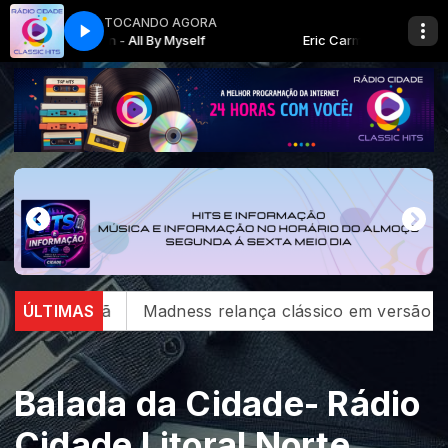
TOCANDO AGORA
Eric Carmen - All By Myself
Eric Carmen - All By Myself
rdã
ÚLTIMAS
Madness relança clássico em versão restaurada
Balada da Cidade- Rádio
Cidade Litoral Norte