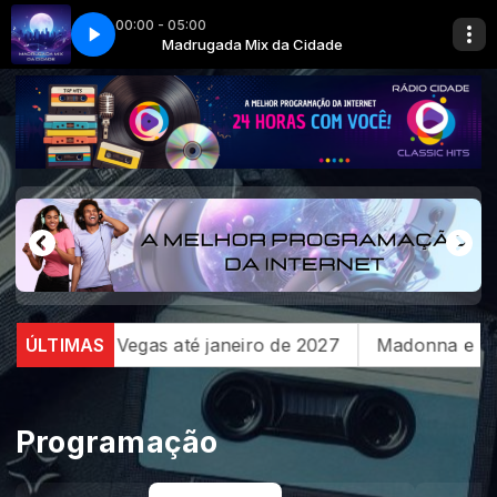
00:00 - 05:00
 York
Madrugada Mix da Cidade
Sting - Englishman In New York
 Vegas até janeiro de 2027
ÚLTIMAS
Madonna e Kylie Minogue 
Programação