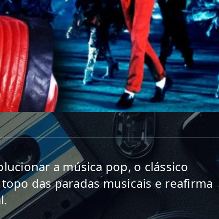
ucionar a música pop, o clássico 
o topo das paradas musicais e reafirma 
l.