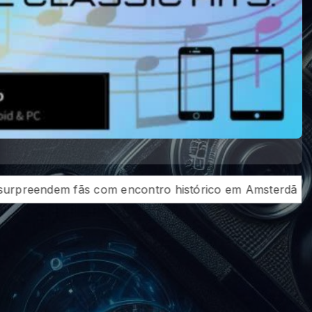
msterdã
Suzanne Vega prova que continua em grande