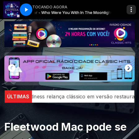
TOCANDO AGORA
Dollar - Who Were You With In The Moonlight
Por dento da Notícia
Por dento da Notícia
Dollar - Who Were You With
ança clássico em versão restaurada
ÚLTIMAS
Eagles estendem 
Fleetwood Mac pode se