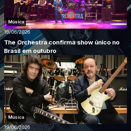
Música
19/06/2026
The Orchestra confirma show único no
Brasil em outubro
Música
19/06/2026