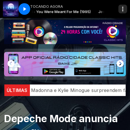
TOCANDO AGORA
Madrugada Mix da Cidade
Jewel - You Were Meant For Me (1995)
Madrugada Mix da Cidade
Jewel - You Were Meant For M
 e Kylie Minogue surpreendem fãs com encontro histór
ÚLTIMAS
Depeche Mode anuncia