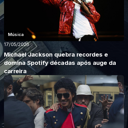
Música
17/05/2026
Michael Jackson quebra recordes e
domina Spotify décadas após auge da
carreira