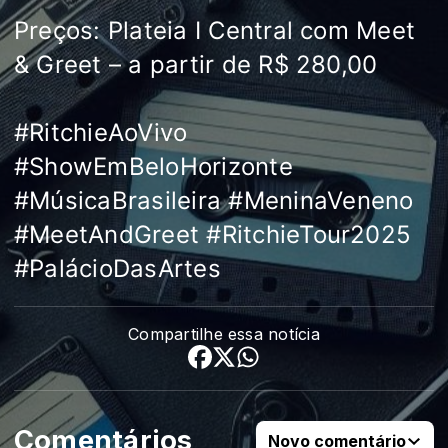
Preços: Plateia I Central com Meet
& Greet – a partir de R$ 280,00
#RitchieAoVivo
#ShowEmBeloHorizonte
#MúsicaBrasileira
#MeninaVeneno
#MeetAndGreet
#RitchieTour2025
#PalácioDasArtes
Compartilhe essa notícia
Comentários
Novo comentário