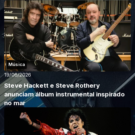
Música
19/06/2026
Steve Hackett e Steve Rothery
anunciam álbum instrumental inspirado
no mar