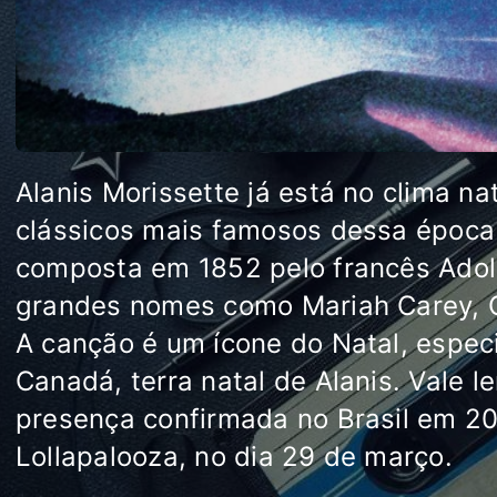
Alanis Morissette já está no clima n
clássicos mais famosos dessa época 
composta em 1852 pelo francês Adolp
grandes nomes como Mariah Carey, Cé
A canção é um ícone do Natal, espec
Canadá, terra natal de Alanis. Vale 
presença confirmada no Brasil em 20
Lollapalooza, no dia 29 de março.