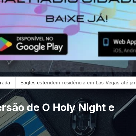
gas até janeiro de 2027
Madonna e Kylie Minogue su
ersão de O Holy Night e