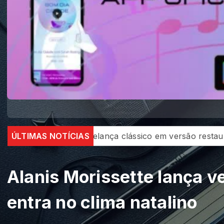
rsão restaurada
ÚLTIMAS NOTÍCIAS
Eagles estendem residência em Las Ve
Alanis Morissette lança v
entra no clima natalino