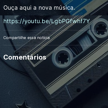
Ouça aqui a nova música.
https://youtu.be/LgbPGfwhf7Y
Compartilhe essa notícia
Comentários