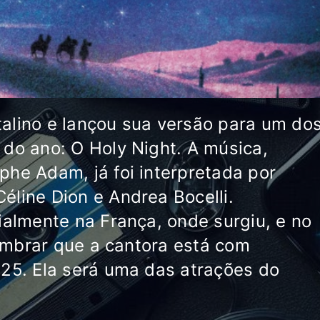
atalino e lançou sua versão para um do
do ano: O Holy Night. A música,
he Adam, já foi interpretada por
line Dion e Andrea Bocelli.
ialmente na França, onde surgiu, e no
lembrar que a cantora está com
25. Ela será uma das atrações do