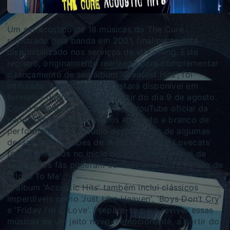
Um set acústico de 18 músicas do The Cure ,
registrado pela banda em 2001, finalmente será
disponibilizado nos serviços de streaming. Este
registro, originalmente realizado para complementar
o lançamento de seu álbum 'Greatest Hits', foi
intitulado 'Acoustic Hits' e estará disponível em
formatos digital e físico a partir do dia 9 de agosto.
Como prévia do lançamento, o YouTube oficial da
banda disponibilizou vídeos em preto e branco de
performances de estúdio desplugadas de algumas
dessas faixas. Clipes de 'A Forest' e 'The Lovecats'
foram liberados no início do mês, e neste final de
semana, os fãs puderam conferir uma nova versão de
'Close To Me'.
O álbum 'Acoustic Hits' também inclui clássicos
imperdíveis como 'Just Like Heaven', 'Boys Don’t Cry'
e 'Friday I’m in Love'. Prepare-se para reviver essas
músicas de um jeito novo e emocionante, a partir do